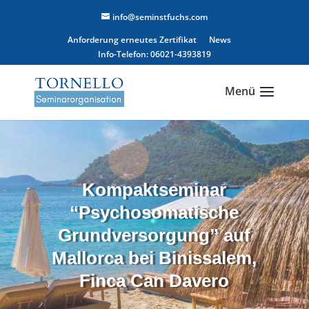
info@seminstfuchs.com
Anforderung erneutes Zertifikat
News
Info-Telefon: 06021-4393819
Kompaktseminar
“Psychosomatische
Grundversorgung” auf
Mallorca bei Binissalem,
Finca Can Davero