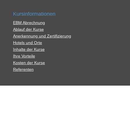
Kursinformationen
EBM Abrechnung
Ablauf der Kurse
Anerkennung und Zertifizierung
Hotels und Orte
Inhalte der Kurse
Ihre Vorteile
Kosten der Kurse
Referenten
AGB
Impressum
Datenschutz
Kontakt
© Copyright Seminarorganisation Tornello -
seminstfuchs.com 2026