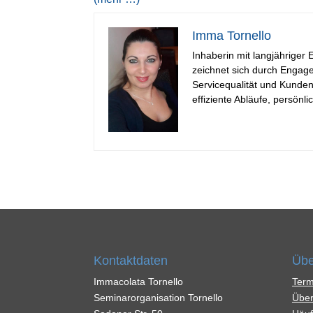
Imma Tornello
Inhaberin mit langjähriger
zeichnet sich durch Engag
Servicequalität und Kunden
effiziente Abläufe, persön
Kontaktdaten
Übe
Immacolata Tornello
Term
Seminarorganisation Tornello
Über