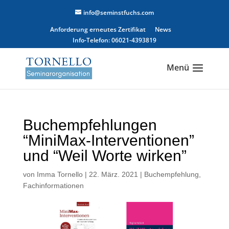
info@seminstfuchs.com
Anforderung erneutes Zertifikat
News
Info-Telefon: 06021-4393819
Buchеmpfehlungen
“MiniMax-Interventionen”
und “Weil Worte wirken”
von
Imma Tornello
|
22. März. 2021
|
Buchempfehlung
,
Fachinformationen